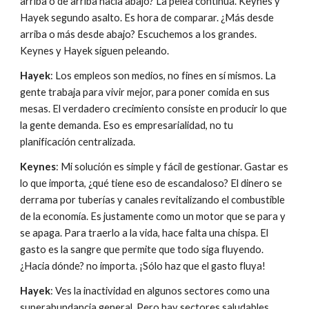
arriba o de arriba hacia abajo? La pelea continúa. Keynes y 
Hayek segundo asalto. Es hora de comparar. ¿Más desde 
arriba o más desde abajo? Escuchemos a los grandes. 
Keynes y Hayek siguen peleando.
Hayek
: Los empleos son medios, no fines en sí mismos. La 
gente trabaja para vivir mejor, para poner comida en sus 
mesas. El verdadero crecimiento consiste en producir lo que 
la gente demanda. Eso es empresarialidad, no tu 
planificación centralizada.
Keynes
: Mi solución es simple y fácil de gestionar. Gastar es 
lo que importa, ¿qué tiene eso de escandaloso? El dinero se 
derrama por tuberías y canales revitalizando el combustible 
de la economía. Es justamente como un motor que se para y 
se apaga. Para traerlo a la vida, hace falta una chispa. El 
gasto es la sangre que permite que todo siga fluyendo. 
¿Hacia dónde? no importa. ¡Sólo haz que el gasto fluya!
Hayek
: Ves la inactividad en algunos sectores como una 
superabundancia general. Pero hay sectores saludables, 