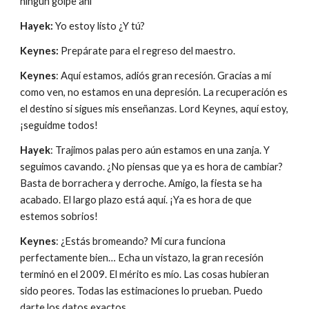
ningún golpe ahí
Hayek:
 Yo estoy listo ¿Y tú?
Keynes: 
Prepárate para el regreso del maestro.
Keynes
: Aquí estamos, adiós gran recesión. Gracias a mí 
como ven, no estamos en una depresión. La recuperación es 
el destino si sigues mis enseñanzas. Lord Keynes, aquí estoy, 
¡seguidme todos!
Hayek
: Trajimos palas pero aún estamos en una zanja. Y 
seguimos cavando. ¿No piensas que ya es hora de cambiar? 
Basta de borrachera y derroche. Amigo, la fiesta se ha 
acabado. El largo plazo está aquí. ¡Ya es hora de que 
estemos sobrios!
Keynes
: ¿Estás bromeando? Mi cura funciona 
perfectamente bien… Echa un vistazo, la gran recesión 
terminó en el 2009. El mérito es mío. Las cosas hubieran 
sido peores. Todas las estimaciones lo prueban. Puedo 
darte los datos exactos.