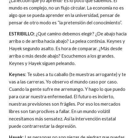
¿La lección que yo aprendí? Es lo poco que sabemos. El 
mundo es complejo, no un flujo circular. La economía no es 
algo que se pueda aprender en la universidad, pensar de 
pensar de otro modo es “la pretensión del conocimiento”.
ESTRIBILLO: 
¿Qué camino debemos elegir? ¿De abajo hacia 
arriba o de arriba hacia abajo? La pelea continúa. Keynes y 
Hayek segundo asalto. Es hora de comparar. ¿Más desde 
arriba o más desde abajo? Escuchemos a los grandes. 
Keynes y Hayek siguen peleando.
Keynes
: Te subes a tu caballo (te muestras arrogante) y te 
vas a las carreras. Yo observo el mundo caso por caso. 
Cuando la gente sufre me arremango. Y hago lo que puedo 
para curar nuestra enfermedad. El futuro es incierto, 
nuestras previsiones son frágiles. Por eso los mercados 
libres son tan proclives a fallar. En un mundo volátil 
necesitamos más sensatez. Así la intervención estatal 
puede contrarrestar la depresión.
Hayek
: Las personas no son piezas de ajedrez que puedas 