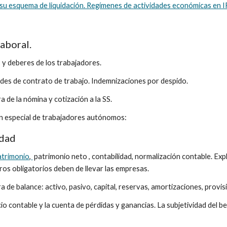
 su esquema de liquidación. Regímenes de actividades económicas en I
aboral. 
y deberes de los trabajadores. 
des de contrato de trabajo. Indemnizaciones por despido. 
a de la nómina y cotización a la SS. 
en especial de trabajadores autónomos: 
idad
atrimonio
,
 patrimonio neto , contabilidad, normalización contable. Expl
bros obligatorios deben de llevar las empresas. 
a de balance: activo, pasivo, capital, reservas, amortizaciones, provis
cio contable y la cuenta de pérdidas y ganancias. La subjetividad del be