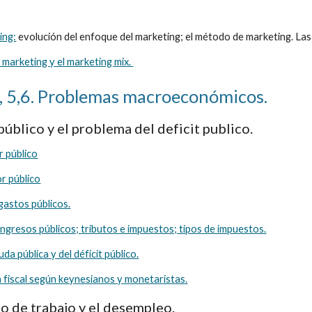
ing:
 evolución del enfoque del marketing; el método de marketing. Las
e marketing y el marketing mix. 
, 5,6. Problemas macroeconómicos.
 público y el problema del deficit publico.
r público
or público
gastos públicos.
ingresos públicos; tributos e impuestos; tipos de impuestos.
da pública y del déficit público.
a fiscal según keynesianos y monetaristas.
do de trabajo y el desempleo.