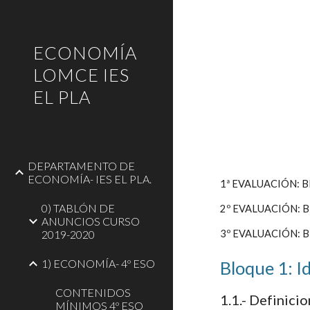
Sk
ECONOMÍA
LOMCE IES
EL PLA
DEPARTAMENTO DE
ECONOMÍA- IES EL PLA.
1ª EVALUACIÓN: 
0) TABLÓN DE
2º EVALUACIÓN: 
ANUNCIOS CURSO
2019-2020
3º EVALUACIÓN: BL
1) ECONOMÍA- 4º ESO
Bloque 1: I
CONTENIDOS
1.1.- Definici
MÍNIMOS 4º ESO