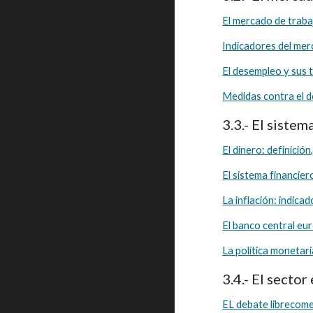
El mercado de traba
Indicadores del mer
El desempleo y sus t
Medidas contra el 
3.3.- El sistem
El dinero: definició
El sistema financier
La inflación: indicad
El banco central eu
La política monetari
3.4.- El sector 
EL debate librecome