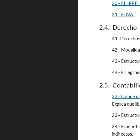
20.- EL IRPF:
21.- El IVA. 
2.4.- Derecho l
41.-Derechos 
42.- Modalida
43.- Estructur
44.- El régim
2.5.- Contabil
22.- Define p
Explica que li
23.- Estructur
24.- El benefi
indirectos. 