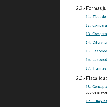
2.2.- Formas j
11.- Tipos de 
12.- Comparac
13.- Comparac
14.- Diferenc
15.- La socie
16.- La socied
17.- Trámites 
2.3.- Fiscalida
18.- Concepto
tipo de gravam
19.- El Impue