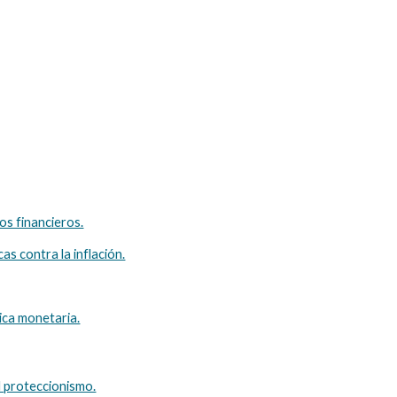
os financieros.
icas contra la inflación.
tica monetaria.
l proteccionismo.