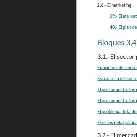
2.6.- El marketing. 
39.- El market
40.- El plan d
Bloques 3,4
3.1.- El sector
Funciones del secto
Estructura del sect
El presupuesto: los 
El presupuesto: los 
El problema de la deu
Efectos dela polític
3.2.- El merca