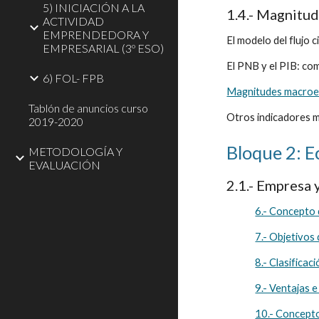
5) INICIACIÓN A LA
1.4.- Magnitu
ACTIVIDAD
EMPRENDEDORA Y
El modelo del flujo c
EMPRESARIAL (3º ESO)
El PNB y el PIB: como
6) FOL- FPB
Magnitudes macroec
Tablón de anuncios curso
Otros indicadores 
2019-2020
Bloque 2: 
METODOLOGÍA Y
EVALUACIÓN
2.1.- Empresa 
6.- Concepto
7.- Objetivos 
8.- Clasificac
9.- Ventajas 
10.- Concept