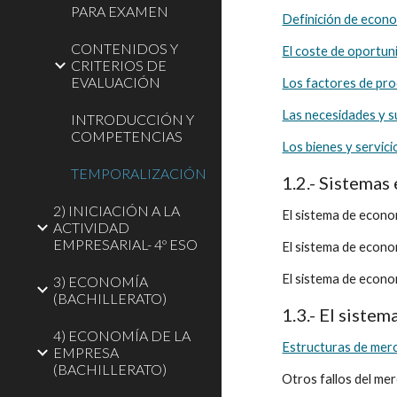
PARA EXAMEN
Definición de econ
CONTENIDOS Y
El coste de oportuni
CRITERIOS DE
EVALUACIÓN
Los factores de pro
Las necesidades y s
INTRODUCCIÓN Y
COMPETENCIAS
Los bienes y servici
TEMPORALIZACIÓN
1.2.- Sistemas
2) INICIACIÓN A LA
El sistema de econo
ACTIVIDAD
EMPRESARIAL- 4º ESO
El sistema de econom
El sistema de econom
3) ECONOMÍA
(BACHILLERATO)
1.3.- El siste
4) ECONOMÍA DE LA
Estructuras de mer
EMPRESA
(BACHILLERATO)
Otros fallos del me