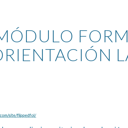
ip to main content
Skip to navigat
MÓDULO FORMA
ORIENTACIÓN L
.com/site/flippedfol/