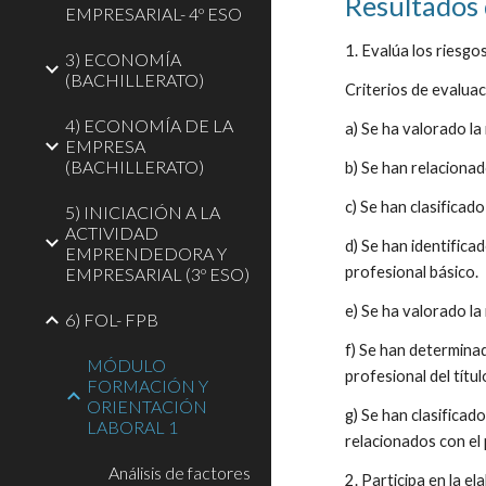
Resultados 
EMPRESARIAL- 4º ESO
1. Evalúa los riesgo
3) ECONOMÍA
(BACHILLERATO)
Criterios de evaluac
4) ECONOMÍA DE LA
a) Se ha valorado la
EMPRESA
(BACHILLERATO)
b) Se han relacionad
c) Se han clasificad
5) INICIACIÓN A LA
ACTIVIDAD
d) Se han identifica
EMPRENDEDORA Y
profesional básico. 
EMPRESARIAL (3º ESO)
e) Se ha valorado la
6) FOL- FPB
f) Se han determinad
MÓDULO
profesional del títul
FORMACIÓN Y
ORIENTACIÓN
g) Se han clasificad
LABORAL 1
relacionados con el p
Análisis de factores
2. Participa en la e