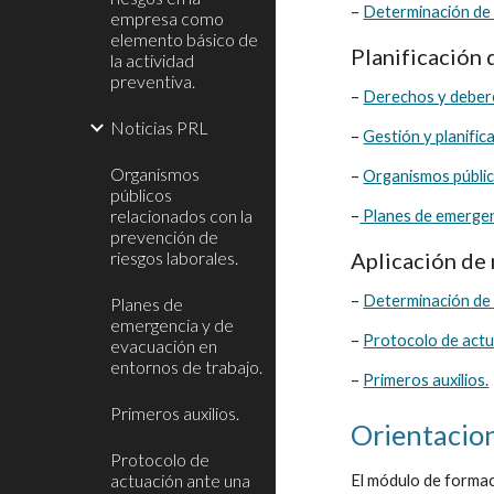
– 
Determinación de l
empresa como
elemento básico de
Planificación 
la actividad
preventiva.
– 
Derechos y debere
Noticias PRL
– 
Gestión y planific
Organismos
– 
Organismos públic
públicos
relacionados con la
–
 Planes de emergen
prevención de
riesgos laborales.
Aplicación de 
– 
Determinación de l
Planes de
emergencia y de
– 
Protocolo de actu
evacuación en
entornos de trabajo.
– 
Primeros auxilios.
Primeros auxilios.
Orientacion
Protocolo de
actuación ante una
El módulo de formaci