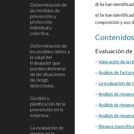
Determinación de
d) Se han identifica
las medidas de
e) Se han identificad
prevención y
protección
composición y uso de
individual y
colectiva.
Contenidos
Determinación de
Evaluación de 
los posibles daños a
la salud del
– 
Valoración de la re
trabajador que
pueden derivarse
– 
Análisis de factor
de las situaciones
de riesgo
– 
La evaluación de r
detectadas.
– 
Análisis de riesgos
Gestión y
planificación de la
– 
Análisis de riesgo
prevención en la
empresa.
– 
Análisis de riesgo
–
 Riesgos específico
La evaluación de
riesgos en la