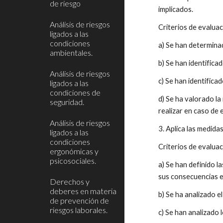
de riesgo
implicados. 
Análisis de riesgos
Criterios de evaluac
ligados a las
condiciones
a) Se han determina
ambientales.
b) Se han identifica
Análisis de riesgos
c) Se han identifica
ligados a las
condiciones de
d) Se ha valorado la
seguridad.
realizar en caso de
Análisis de riesgos
3. Aplica las medida
ligados a las
condiciones
Criterios de evaluac
ergonómicas y
psicosociales.
a) Se han definido l
sus consecuencias e
Derechos y
deberes en materia
b) Se ha analizado el
de prevención de
riesgos laborales.
c) Se han analizado